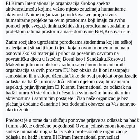
El Kiram International je organizacija širokog spektra
aktivnosti,među kojima važno mjesto zauzimaju humanitarne
aktivnosti.Naime organizacija podržava sve progresivne-
humanitarne projekte na ovim prostorima koji imaju za svrhu
pomoći prije svega,jetimima,šehidskim porodicama stradalim u
proteklom ratu na prostorima naše domovine BiH,Kosova i šire.
Zatim socijalno ugroženim porodicama,studentima koji su teškoj
materijalnoj situaciji kao i djeci koja u ovom momentu nemaju
osnovni školski materijal i pribor sa posebnim osvrtom na
povratničku djecu u Istočnoj Bosni kao i Sandžaku,Kosovu i
Makedoniji.Imamo blisku saradnju sa većinom humanitarnih
organizacija sa ovih prostora EU bez obzira da li oni nastupaju
samostalno ili u sklopu džemata.Tako da ovaj projekat organizacije
odlaska na hadž i umru sadrži jednim dijelom ovaj humanitarni
aspekt,tj. prijavljivanjem El Kiramu International za odlazak na
hadž i umru Vi ste direktni učesnik u svim našim humanitarnim
aktivnostima i samim tim postajete i član naše organizacije bez
plaćanja dodatne članarine i bez dodatnih obaveza za Vas,naravno
ako to želite.
Prednost je u tome da u slučaju ponovne prijave za odlazak na hadž
i umru stičete određene pogodnosti.Ovom jedinstvenom konceptu
sinteze humanitarnog rada i visoko profesionalne organizacije
odlaska na hadž i umru,El Kiram International prevazilazi