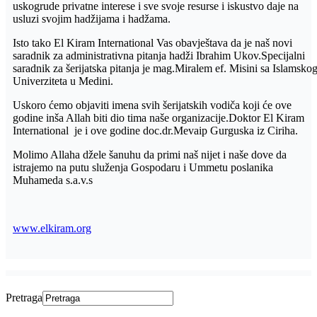
uskogrude privatne interese i sve svoje resurse i iskustvo daje na
usluzi svojim hadžijama i hadžama.
Isto tako El Kiram International Vas obavještava da je naš novi
saradnik za administrativna pitanja hadži Ibrahim Ukov.Specijalni
saradnik za šerijatska pitanja je mag.Miralem ef. Misini sa Islamsko
Univerziteta u Medini.
Uskoro ćemo objaviti imena svih šerijatskih vodiča koji će ove
godine inša Allah biti dio tima naše organizacije.Doktor El Kiram
International je i ove godine doc.dr.Mevaip Gurguska iz Ciriha.
Molimo Allaha džele šanuhu da primi naš nijet i naše dove da
istrajemo na putu služenja Gospodaru i Ummetu poslanika
Muhameda s.a.v.s
www.elkiram.org
Pretraga