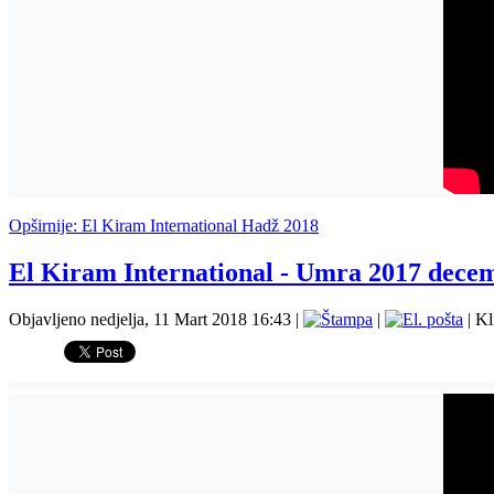
Opširnije: El Kiram International Hadž 2018
El Kiram International - Umra 2017 decem
Objavljeno nedjelja, 11 Mart 2018 16:43
|
|
| Kl